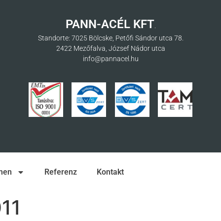
PANN-ACÉL KFT
.
Standorte: 7025 Bölcske, Petőfi Sándor utca 78.
2422 Mezőfalva, József Nádor utca
info@pannacel.hu
men
Referenz
Kontakt
11