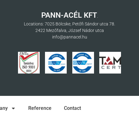
PANN-ACÉL KFT
.
Locations: 7025 Bölcske, Petőfi Sándor utca 78.
2422 Mezőfalva, József Nádor utca
info@pannacel.hu
any
Reference
Contact