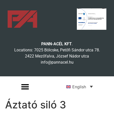
PANN-ACÉL KFT
.
Locations: 7025 Bölcske, Petőfi Sándor utca 78.
2422 Mezőfalva, József Nádor utca
info@pannacel.hu
English
Áztató siló 3