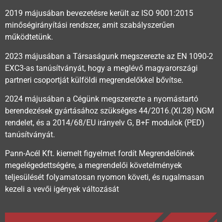
2019 májusában bevezetésre került az ISO 9001:2015
minőségirányítási rendszer, amit szabályszerűen
működtetünk.
2023 májusában a Társaságunk megszerezte az EN 1090-2
EXC3-as tanúsítványát, hogy a meglévő magyarországi
partneri csoportját külföldi megrendelőkkel bővítse.
2024 májusában a Cégünk megszerezte a nyomástartó
berendezések gyártásához szükséges 44/2016.(XI.28) NGM
rendelet, és a 2014/68/EU irányelv G, B+F modulok (PED)
tanúsítványát.
Pann-Acél Kft. kiemelt figyelmet fordít Megrendelőinek
megelégedettségére, a megrendelői követelmények
teljesülését folyamatosan nyomon követi, és rugalmasan
kezeli a vevői igények változását