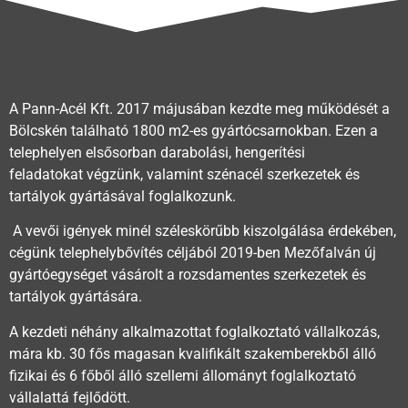
A Pann-Acél Kft. 2017 májusában kezdte meg működését a
Bölcskén található 1800 m2-es gyártócsarnokban. Ezen a
telephelyen elsősorban darabolási, hengerítési
feladatokat végzünk, valamint szénacél szerkezetek és
tartályok gyártásával foglalkozunk.
A vevői igények minél széleskörűbb kiszolgálása érdekében,
cégünk telephelybővítés céljából 2019-ben Mezőfalván új
gyártóegységet vásárolt a rozsdamentes szerkezetek és
tartályok gyártására.
A kezdeti néhány alkalmazottat foglalkoztató vállalkozás,
mára kb. 30 fős magasan kvalifikált szakemberekből álló
fizikai és 6 főből álló szellemi állományt foglalkoztató
vállalattá fejlődött.