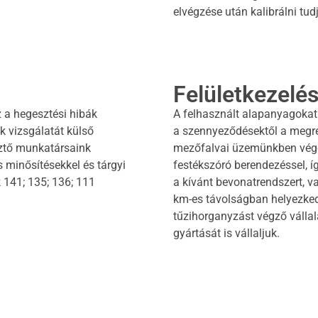
elvégzése után kalibrálni tud
Felületkezelé
 a hegesztési hibák
A felhasznált alapanyagokat
k vizsgálatát külső
a szennyeződésektől a megren
sztő munkatársaink
mezőfalvai üzemünkben vége
 minősítésekkel és tárgyi
festékszóró berendezéssel, íg
k 141; 135; 136; 111
a kívánt bevonatrendszert, v
km-es távolságban helyezke
tűzihorganyzást végző vállala
gyártását is vállaljuk.