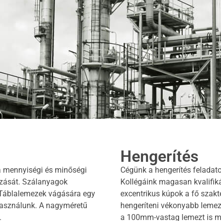
Hengerítés
a mennyiségi és minőségi
Cégünk a hengerítés feladatok
ozását. Szálanyagok
Kollégáink magasan kvalifiká
 Táblalemezek vágására egy
excentrikus kúpok a fő szakt
használunk. A nagyméretű
hengeríteni vékonyabb lemeze
.
a 100mm-vastag lemezt is meg