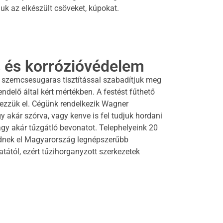
juk az elkészült csöveket, kúpokat.
s és korrózióvédelem
 szemcsesugaras tisztítással szabadítjuk meg
delő által kért mértékben. A festést fűthető
zzük el. Cégünk rendelkezik Wagner
y akár szórva, vagy kenve is fel tudjuk hordani
agy akár tűzgátló bevonatot. Telephelyeink 20
dnek el Magyarország legnépszerűbb
tától, ezért tűzihorganyzott szerkezetek