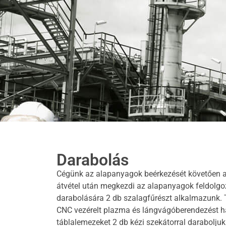
Darabolás
Cégünk az alapanyagok beérkezését követően 
átvétel után megkezdi az alapanyagok feldolg
darabolására 2 db szalagfűrészt alkalmazunk.
CNC vezérelt plazma és lángvágóberendezést 
táblalemezeket 2 db kézi szekátorral daraboljuk