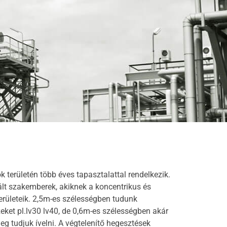
 területén több éves tapasztalattal rendelkezik.
lt szakemberek, akiknek a koncentrikus és
erületeik. 2,5m-es szélességben tudunk
ket pl.lv30 lv40, de 0,6m-es szélességben akár
 tudjuk ívelni. A végtelenítő hegesztések