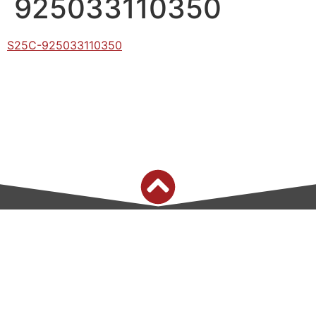
925033110350
S25C-925033110350