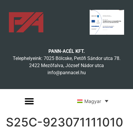
PANN-ACÉL KFT.
Telephelyeink: 7025 Bölcske, Petőfi Sándor utca 78.
2422 Mezőfalva, József Nádor utca
info@pannacel.hu
Magyar
S25C-923071111010