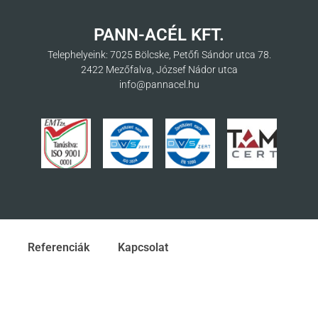
PANN-ACÉL KFT.
Telephelyeink: 7025 Bölcske, Petőfi Sándor utca 78.
2422 Mezőfalva, József Nádor utca
info@pannacel.hu
Referenciák
Kapcsolat