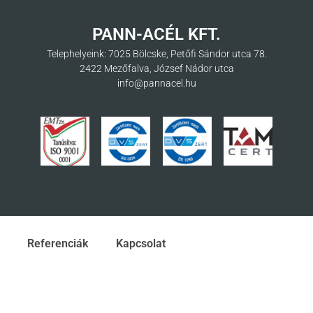
PANN-ACÉL KFT.
Telephelyeink: 7025 Bölcske, Petőfi Sándor utca 78.
2422 Mezőfalva, József Nádor utca
info@pannacel.hu
Referenciák
Kapcsolat